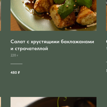
Салат с хрустящими баклажанами
и страчателлой
220 г
480 ₽