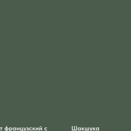
т французский с
Шакшука