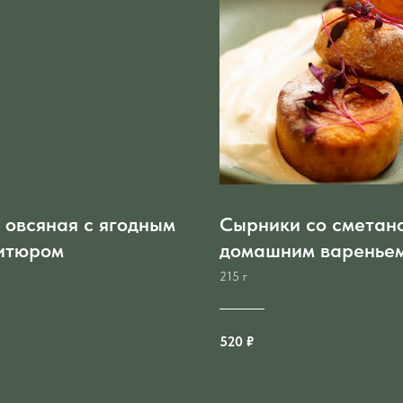
 овсяная с ягодным
Сырники со сметан
итюром
домашним варенье
215 г
520 ₽