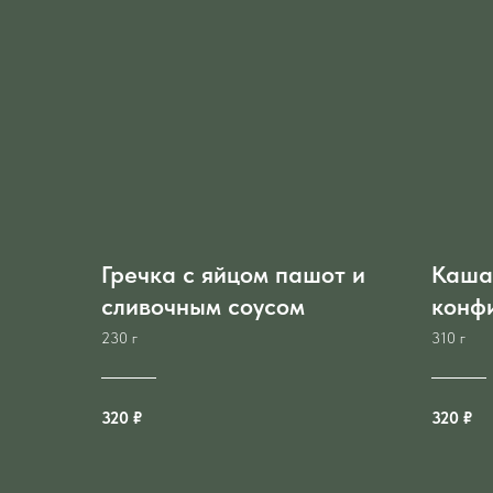
Гречка с яйцом пашот и
Каша
сливочным соусом
конф
230 г
310 г
320 ₽
320 ₽