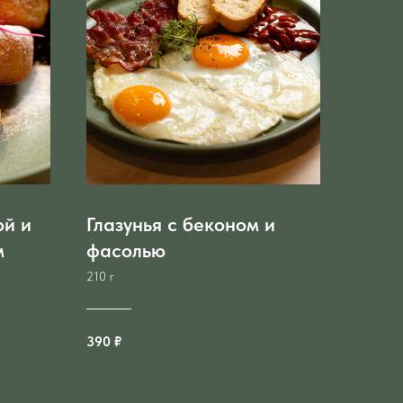
ой и
Глазунья с беконом и
м
фасолью
210 г
390 ₽