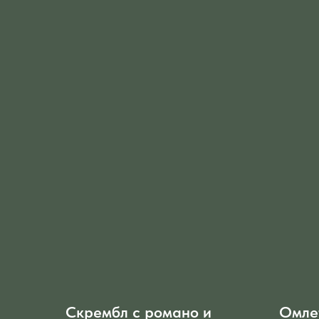
Скрембл с романо и
Омле